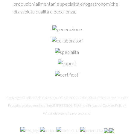
produzioni alimentari e specialità enogastronomiche
di assoluta qualità e eccellenza.
Copyright © Jolanda de Colò S.p.A. / C.F. e P.I. 02428010306 / Foto: Janez Puksic /
Progetto grafico-engineering: ESPRESSIONE Udine /
Privacy e Cookies Policy
/
Whistleblowing
/
Lavora con noi