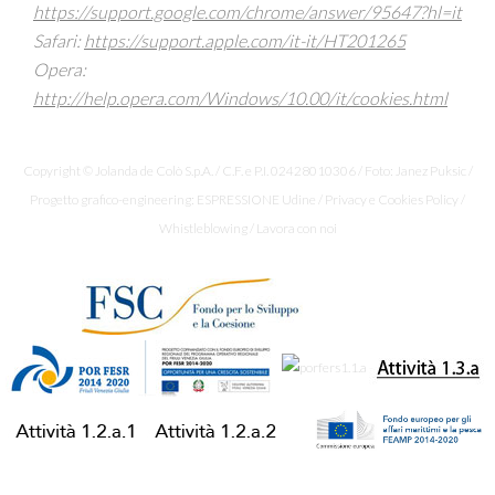
https://support.google.com/chrome/answer/95647?hl=it
Safari:
https://support.apple.com/it-it/HT201265
Opera:
http://help.opera.com/Windows/10.00/it/cookies.html
Copyright © Jolanda de Colò S.p.A. / C.F. e P.I. 02428010306 / Foto: Janez Puksic /
Progetto grafico-engineering: ESPRESSIONE Udine /
Privacy e Cookies Policy
/
Whistleblowing
/
Lavora con noi