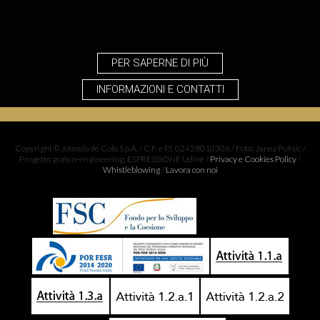
Copyright © Jolanda de Colò S.p.A. / C.F. e P.I. 02428010306 / Foto: Janez Puksic /
Progetto grafico-engineering: ESPRESSIONE Udine /
Privacy e Cookies Policy
/
Whistleblowing
/
Lavora con noi