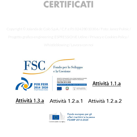
Copyright © Jolanda de Colò S.p.A. / C.F. e P.I. 02428010306 / Foto: Janez Puksic /
Progetto grafico-engineering: ESPRESSIONE Udine /
Privacy e Cookies Policy
/
Whistleblowing
/
Lavora con noi