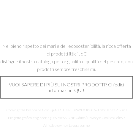
Nel pieno rispetto dei mari e dell’ecosostenibilità, la ricca offerta
di prodotti ittici JdC
distingue il nostro catalogo per originalità e qualità del pescato, con
prodotti sempre freschissimi.
VUOI SAPERE DI PIÙ SUI NOSTRI PRODOTTI? Chiedici
informazioni QUI!
Copyright © Jolanda de Colò S.p.A. / C.F. e P.I. 02428010306 / Foto: Janez Puksic /
Progetto grafico-engineering: ESPRESSIONE Udine /
Privacy e Cookies Policy
/
Whistleblowing
/
Lavora con noi